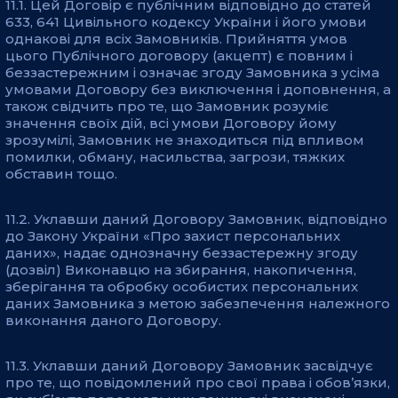
11.1. Цей Договір є публічним відповідно до статей
633, 641 Цивільного кодексу України і його умови
однакові для всіх Замовників. Прийняття умов
цього Публічного договору (акцепт) є повним і
беззастережним і означає згоду Замовника з усіма
умовами Договору без виключення і доповнення, а
також свідчить про те, що Замовник розуміє
значення своїх дій, всі умови Договору йому
зрозумілі, Замовник не знаходиться під впливом
помилки, обману, насильства, загрози, тяжких
обставин тощо.
11.2. Уклавши даний Договору Замовник, відповідно
до Закону України «Про захист персональних
даних», надає однозначну беззастережну згоду
(дозвіл) Виконавцю на збирання, накопичення,
зберігання та обробку особистих персональних
даних Замовника з метою забезпечення належного
виконання даного Договору.
11.3. Уклавши даний Договору Замовник засвідчує
про те, що повідомлений про свої права і обов’язки,