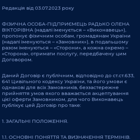
Редакція від 03.07.2023 року
ФІЗИЧНА ОСОБА-ПІДПРИЄМЕЦЬ РАДЬКО ОЛЕНА
ВІКТОРІВНА (надалі іменується – «Виконавець»),
пропонує фізичним особам, громадянам України
(надалі іменуються – «Замовник»), в подальшому
разом іменуються – «Сторони», а кожна окремо –
«Сторона», отримати послугу, передбачену цим
Договором.
Даний Договір є публічним, відповідно до ст.ст.633,
641 Цивільного кодексу України, та його умови є
однакові для всіх Замовників, беззастережне
прийняття умов якого вважається акцептування
цієї оферти Замовником, для чого Виконавець
публікує цей Договір про таке:
1. ЗАГАЛЬНІ ПОЛОЖЕННЯ.
1.1. ОСНОВНІ ПОНЯТТЯ ТА ВИЗНАЧЕННЯ ТЕРМІНІВ.