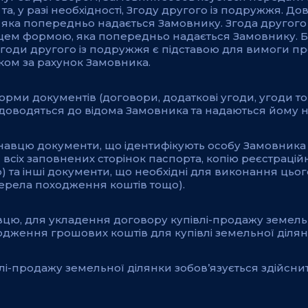
а, у разі необхідності, Згоду другого із подружжя. Дов
яка попередньо надається Замовнику. Згода другого
вцем формою, яка попередньо надається Замовнику. Б
 Згоди другого із подружжя є підставою для вимоги
зком за рахунок Замовника.
рми документів (договори, додаткові угоди, угоди т
оводяться до відома Замовника та надаються йому н
навцю документи, що ідентифікують особу Замовника т
 всіх заповнених сторінок паспорта, копію реєстраційн
) та інші документи, що необхідні для виконання цьо
джерела походження коштів тощо).
вцю, для укладення договору купівлі-продажу земель
дження грошових коштів для купівлі земельної ділян
лі-продажу земельної ділянки зобов’язується здійсни