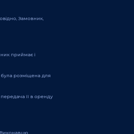
овідно, Замовник,
вник приймає і
о була розміщена для
передача її в оренду
и Виконавцю