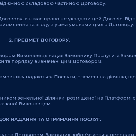
невід’ємною складовою частиною Договору.
Договору, він має право не укладати цей Договір. Відп
найомлення та згоду з усіма умовами цього Договору.
2. ПРЕДМЕТ ДОГОВОРУ.
говором Виконавець надає Замовнику Послуги, а Замо
ки та порядку визначені цим Договором.
 Замовнику надаються Послуги, є земельна ділянка, щ
иком земельної ділянки, розміщеної на Платформі є 
вказаної Виконавцем.
ЯДОК НАДАННЯ ТА ОТРИМАННЯ ПОСЛУГ.
слуг за Договором, Замовник зобов’язується передат