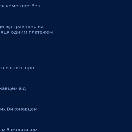
ся коментарі без
уде відправлено на
ісяця одним платежем
о свідчить про
навцем від
ених Виконавцем
ттям Замовником