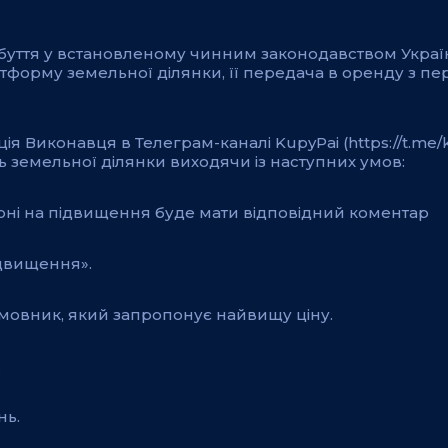
абуття у встановленому чинним законодавством Украї
тформу земельної ділянки, її передача в оренду з п
ія Виконавця в Телеграм-каналі KupyPai (https://t.me/
 земельної ділянки виходячи із наступних умов:
іоні на підвищення буде мати відповідний коментар
ідвищення».
Замовник, який запропонує найвищу ціну.
.
нь.