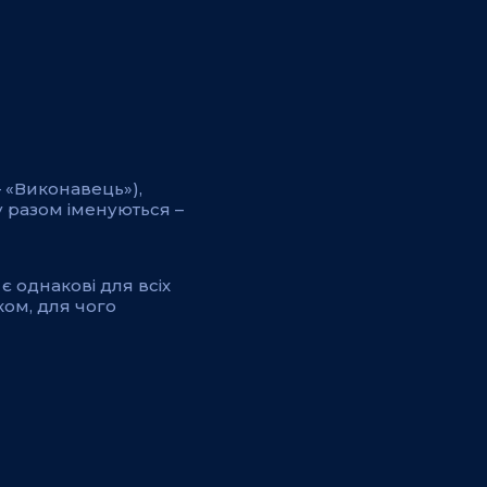
– «Виконавець»),
 разом іменуються –
є однакові для всіх
ом, для чого