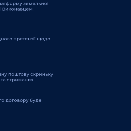
 Платформу земельної
ої Виконавцем.
дного претензії щодо
онну поштову скриньку
 та отриманих
го договору буде