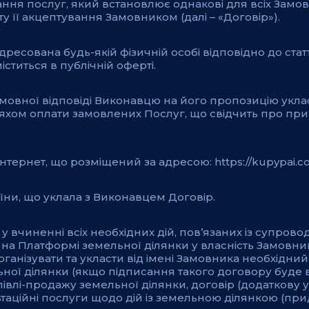
ння послуг, який встановлює однакові для всіх Замо
у її акцептування Замовником (далі – «Договір»).
ресована будь-якій фізичній особі відповідно до статт
іститься в публічній оферті.
мовної відповіді Виконавцю на його пропозицію укла
яхом оплати замовлених Послуг, що свідчить про при
нтернет, що розміщений за адресою: https://kupypai.co
їни, що уклала з Виконавцем Договір.
 у вчиненні всіх необхідних дій, пов’язаних із супрово
 Платформі земельної ділянки у власність Замовника
ганізувати та укласти від імені Замовника необхідний
ної ділянки (якщо підписання такого договору буде 
півлі-продажу земельної ділянки, договір (додаткову 
ьтаційні послуги щодо дій із земельною ділянкою (пр