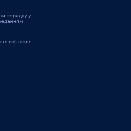
ни порядку у
ереданням
kupipai) щодо