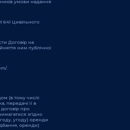
вників умови надання
і 641 Цивільного
сти Договір на
йняття ним публічної
m/.
дом (в тому числі
, передачі її в
 договір про
вимагатися згідно
угоду, угоду) оренди
идбання, оренди)