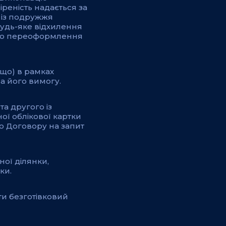
іреність надається за
 із подружжя
удь-яке відхилення
 про переоформлення
ощо) в рамках
а його вимогу.
а другого із
ої облікової картки
го Договору на запит
ної ділянки,
ки.
ти безготівковий