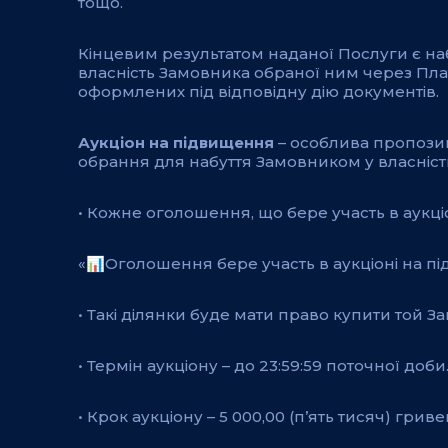
тощо.
Кінцевим результатом наданої Послуги є н
власність Замовника обраної ним через Пла
оформлених під відповідну дію документів.
Аукціон на підвищення
– особлива пропозиц
обрання для набуття Замовником у власність
• Кожне оголошення, що бере участь в аукц
«📊Оголошення бере участь в аукціоні на п
• Такі ділянки буде мати право купити той 
• Термін аукціону – до 23:59:59 поточної доби
• Крок аукціону – 5 000,00 (п’ять тисяч) гриве