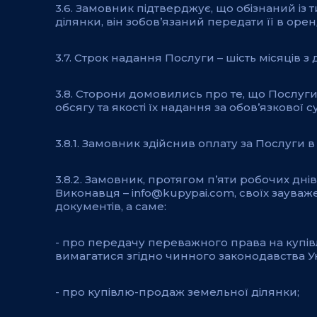
3.6. Замовник підтверджує, що обізнаний із 
ділянки, він зобов’язаний передати її в ор
3.7. Строк надання Послуги – шість місяців з д
3.8. Сторони домовились про те, що Послуги
обсягу та якості їх надання за обов’язкової 
3.8.1. Замовник здійснив оплату за Послуг
3.8.2. Замовник, протягом п’яти робочих дн
Виконавця – info@kupypai.com, своїх зауваж
документів, а саме:
- про передачу переважного права на купі
вимагатися згідно чинного законодавства Ук
- про купівлю-продаж земельної ділянки;