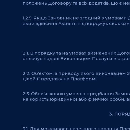
положень Договору та всіх додатків, що є 
1.2.5. Якщо Замовник не згодний з умовами 
який здійснив Акцепт, підтверджує своє оз
2.1. В порядку та на умовах визначених До
оплачує надані Виконавцем Послуги в стро
2.2. Об’єктом, з приводу якого Виконавцем
цілей її продажу на Платформі.
2.3. Обов’язковою умовою придбання Замовн
на користь юридичної або фізичної особи, 
3. ПОР
3.1. Для можливості належного надання По