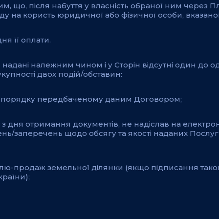
тим, що, після набуття у власність обраної ним через
енду на користь юридичної або фізичної особи, вказан
ня її оплати.
 надані належним чином і у Сторін відсутні один до о
сукупності двох подій/обставин:
и в порядку передбаченому даним Договором;
ів з дня отримання документів, не надіслав на електр
ень/заперечень щодо обсягу та якості наданих Послуг
влю-продаж земельної ділянки (якщо підписання тако
раїни);