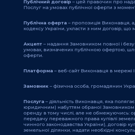
Публічний договір
– цей правочин про нада
Послуг на умовах публічної оферти з момент
Публічна оферта
– пропозиція Виконавця, ад
кодексу України, укласти з ним договір, що м
Акцепт
– надання Замовником повної і безу
умовах, визначених публічною офертою, шл
оферти.
Платформа
– веб-сайт Виконавця в мережі І
Замовник
– фізична особа, громадянин Укра
Послуга
– діяльність Виконавця, яка полягає
юридичним) набуттям обраної Замовником на
оренду в тому числі, але не обмежуючись: ор
передачу переважного права купівлі земель
чинного законодавства України), договір ку
земельної ділянки, надати необхідні консул