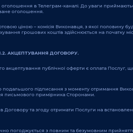
 до оголошення в Телеграм-каналі. До уваги приймають
коване оголошення.
ртовою ціною – комісія Виконавця, з якої половину б
ування грошових коштів здійснюється на початку м
1.2. АКЦЕПТУВАННЯ ДОГОВОРУ.
го акцептування публічної оферти є оплата Послуг, щ
ого подальшого підписання з моменту отримання Вико
ня письмового примірника Сторонами.
мов Договору та згоду отримати Послуги на встановл
атично погоджується з повним та безумовним прийня