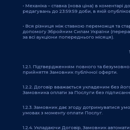
• Механіка – ставка (нова ціна) в коментарі
редагувань до 23:59:59 доби, в якій опублі
• Вся різниця між ставкою переможця та ста
допомогу Збройним Силам України (перерах
за всі аукціони попереднього місяця).
1.2.1. Підтвердженням повного та безумовно
прийняття Замовник публічної оферти.
1.2.2. Договір вважається укладеним без й
Замовника оплати за Послуги без підписан
1.2.3. Замовник дає згоду дотримуватися у
умовах з моменту оплати Послуг.
1.2.4. Укладаючи Договір, Замовник автом