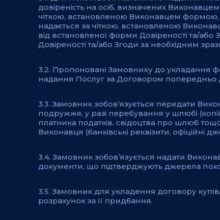
довіреність на осіб, визначених Виконавцем т
чіткою, встановленою Виконавцем формою, 
надається за чіткою, встановленою Викона
від встановленої форми Довіреності та/або
Довіреності та/або Згоди за необхідним зра
3.2. Пропоновані Замовнику до укладання фо
надання Послуг за Договором попередньо д
3.3. Замовник зобов’язується передати Вико
подружжя, у разі перебування у шлюбі (копії
платника податків, свідоцтва про шлюб тощо
Виконавця (банківські реквізити, офіційні 
3.4. Замовник зобов’язується надати Викона
документи, що підтверджують джерела похо
3.5. Замовник для укладення договору купів
розрахунок за її придбання.