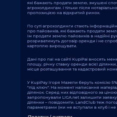
які бажають продати землю, змушені спо
агрохолдингам. І тільки після нотаріальн
пропозицією на відкритий ринок.
По суті агрохолдинги стають інформацій
про пайовиків, які бажають продати землю
їм продати землю пайовиків в надійні рук
розриватимуть договір оренди і не спр
картоплю вирощувати.
Дані про паї на сайті KupiPai вносять ме
площу, річну ставку оренди всієї ділянк
місце розташування та кадастровий ном
У KupiPay Ігоря Мазепи беруть комісію 5%
"під ключ". На момент написання матеріа
ділянок. Серед них відповідного за ціною 
запропонували LIGA.net залишити заявку і
ділянки – повідомити. LandClub теж пого
параметрами (ми не вступали в клуб і не 
Податки і витрати