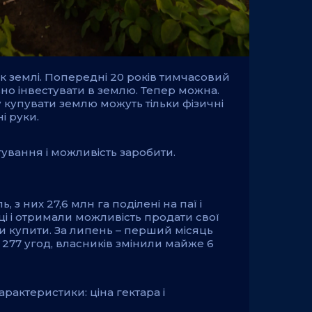
ок землі. Попередні 20 років тимчасовий
но інвестувати в землю. Тепер можна.
ку купувати землю можуть тільки фізичні
і руки.
тування і можливість заробити.
, з них 27,6 млн га поділені на паї і
їнці і отримали можливість продати свої
ни купити. За липень – перший місяць
 277 угод, власників змінили майже 6
арактеристики: ціна гектара і