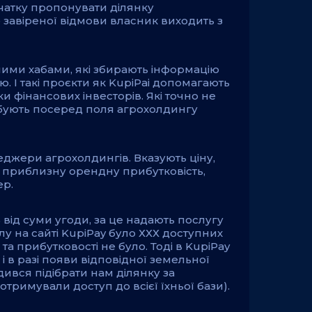
чатку пропонувати ділянку
о завіреної відмови власник виходить з
ними хабами, які збирають інформацію
. І такі проєкти як KupiPai допомагають
и фінансових інвесторів. Які точно не
обують посеред поля агрохолдингу
неджери агрохолдингів. Вказують ціну,
и, приблизну орендну прибутковість,
ер.
 від суми угоди, за це надають послугу
лу на сайті KupiPay було ХХХ доступних
та прибутковості не було. Тоді в KupiPay
 в разі появи відповідної земельної
дився підібрати нам ділянку за
отримували доступ до всієї їхньої бази).