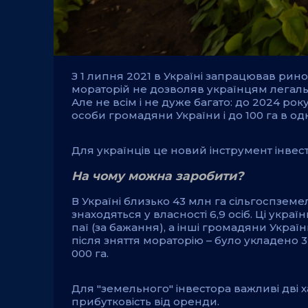
З 1 липня 2021 в Україні запрацював рин
мораторій не дозволяв українцям легаль
Але не всім і не дуже багато: до 2024 ро
особи громадяни України і до 100 га в одн
Для українців це новий інструмент інвес
На чому можна заробити?
В Україні близько 43 млн га сільгоспземель
знаходяться у власності 6,9 осіб. Ці укра
паї (за бажання), а інші громадяни Украї
після зняття мораторію – було укладено 3
000 га.
Для "земельного" інвестора важливі дві х
прибутковість від оренди.