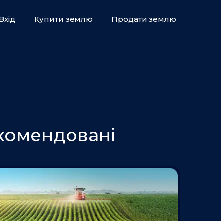
Вхід
Купити землю
Продати землю
комендовані