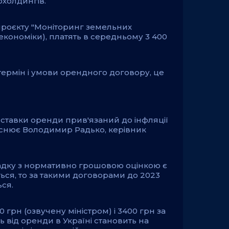
охолдингів.
 проєкту "Моніторинг земельних
 економіки), платять в середньому 3 400
термін і умови орендного договору, це
ставки оренди прив'язаний до інфляції
яснює Володимир Радько, керівник
ипадку з нормативно грошовою оцінкою є
ься, то за такими договорами до 2023
ся.
0 грн (озвучену міністром) і 3400 грн за
ь від оренди в Україні становить на