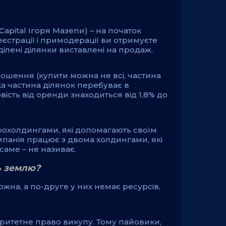
Capital Ігоря Мазепи) – на початок
єстрації і примодерації ви отримуєте
иділені ділянки виставлені на продаж.
олошення (купити можна не всі, частина
а частина ділянок перебуває в
ість від оренди знаходиться від 1,8% до
грохолдингами, які допомагають своїм
панія працює з двома холдингами, які
саме – не називає.
ь землю?
жна, а по-друге у них немає ресурсів,
ритетне право викупу. Тому пайовики,