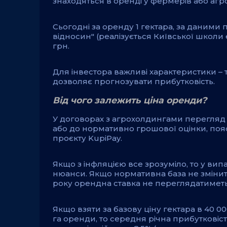
знаходяться в оренді у фермерів або агр
Сьогодні за оренду 1 гектара, за даними
відносин" (реалізується Київської школи
грн.
Для інвестора важливі характеристики – 
дозволяє прогнозувати прибутковість.
Від чого залежить ціна оренди?
У договорах з агрохолдингами перегляд 
або до нормативно грошової оцінки, по
проєкту KupiPay.
Якщо з інфляцією все зрозуміло, то у в
нюанси. Якщо нормативна база не змінит
року орендна ставка не переглядатиметь
Якщо взяти за базову ціну гектара в 40 00
га оренди, то середня річна прибутковіст