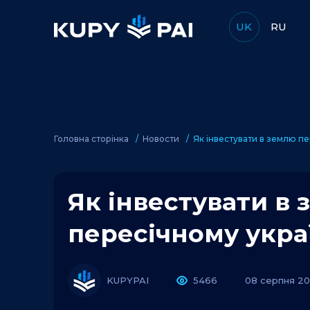
UK
RU
Головна сторінка
Новости
Як інвестувати в землю пе
Як інвестувати в
пересічному укра
KUPYPAI
5466
08 серпня 20