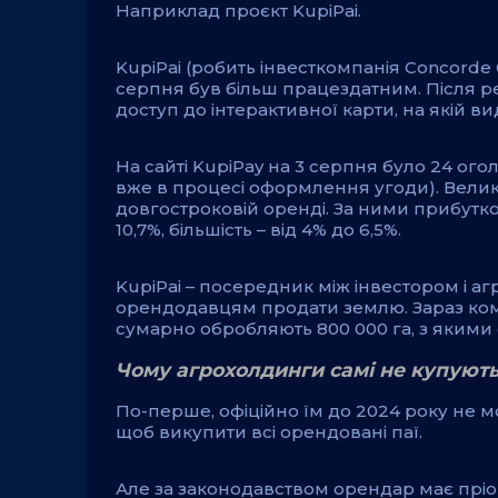
Наприклад проєкт KupiPai.
KupiPai (робить інвесткомпанія Concorde 
серпня був більш працездатним. Після ре
доступ до інтерактивної карти, на якій в
На сайті KupiPay на 3 серпня було 24 ог
вже в процесі оформлення угоди). Велик
довгостроковій оренді. За ними прибутков
10,7%, більшість – від 4% до 6,5%.
KupiPai – посередник між інвестором і а
орендодавцям продати землю. Зараз ком
сумарно обробляють 800 000 га, з якими 
Чому агрохолдинги самі не купуют
По-перше, офіційно їм до 2024 року не мо
щоб викупити всі орендовані паї.
Але за законодавством орендар має пріо