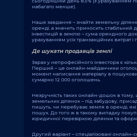
сьогоднішній день 8,5% (з урахуванням по
набагато менше).
Наше завдання – знайти земельну ділянк
оренді, а значить приносить стабільний д
інвестицій в землю – сума орендного дохо
урахуванням усіх транзакційних витрат і п
Де шукати продавців землі
Зараз у непрофесійного інвестора є кільк
Перший – це онлайн-майданчики оголошен
момент написання матеріалу в пошуков
сумарно 12 000 оголошень.
Незручність таких онлайн-дошок в тому,
земельних ділянок – під забудову, присад
пишуть, чи перебуває земля в оренді, які
пошук. До того ж в такому випадку покуп
юридичної перевіркою ділянки та офор
Другий варіант – спеціалізовані онлайн-се