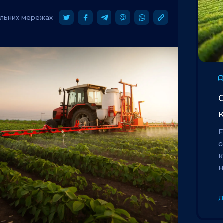
альних мережах
С
к
F
с
к
н
Д