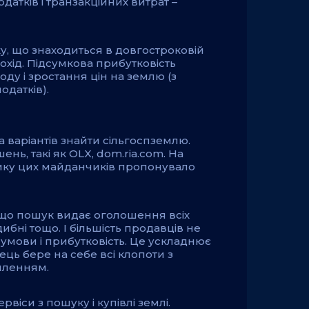
датків і транзакційних витрат –
у, що знаходиться в довгостроковій
охід. Підсумкова прибутковість
ду і зростання цін на землю (з
одатків).
а варіантів знайти сільгоспземлю.
ь, такі як OLX, dom.ria.com. На
ику цих майданчиків пропонувало
 що пошук видає оголошення всіх
ибні тощо. І більшість продавців не
 умови і прибутковість. Це ускладнює
ець бере на себе всі клопоти з
мленням.
рвіси з пошуку і купівлі землі.