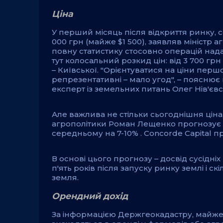
Ціна
У перший місяць після відкриття ринку, 
000 грн (майже $1 500), заявляв міністр
повну статистику стосовно операцій нада
тут колосальний розкид цін: від 3 700 грн 
– Київської. "Орієнтуватися на ціни перш
репрезентативні – мало угод", – поясню
експерт із земельних питань Олег Нів'євс
Але важлива не стільки сьогоднішня ціна, 
агрополітики Роман Лещенко прогнозує щ
середньому на 7-10% . Concorde Capital п
В основі цього прогнозу – досвід сусідніх
п'ять років після запуску ринку землі і ск
земля.
Орендний дохід
За інформацією Держгеокадастру, майже 