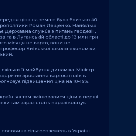
середня ціна на землю була близько 40
 агрополітики Роман Лещенко. Найбільш
є Державна служба з питань геодезії ,
за га в Луганській області до 13 млн грн
ого місяця не варто, вони не
є професор Київської школи економіки,
ький.
скільки її майбутня динаміка. Міністр
орічне зростання вартості паїв в
рогнозує підвищення ціна на 10-15%.
 країн, як там змінювалися ціни в перші
ільки там зараз стоїть наразі коштує
половина сільгоспземель в Україні